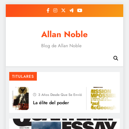
Saltar
al
contenido
Allan Noble
Blog de Allan Noble
Modernidad y Holocausto: La ausencia de
lo no racional
TITULARES
3 Años Desde Que Se Envió
3 A
La élite del poder
Los j