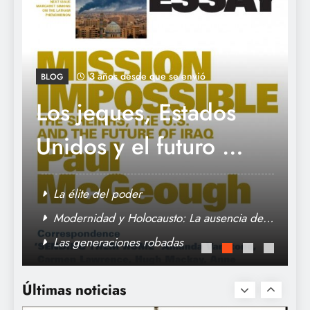
Las generaciones robadas
3 años desde que se envió
BLOG
Los jeques, Estados
Unidos y el futuro de
Irak
La élite del poder
Modernidad y Holocausto: La ausencia de
lo no racional
Las generaciones robadas
Sobre Allan Noble
Últimas noticias