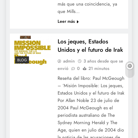
más que una coincidencia, ya
La élite del poder
que Mills…
Leer más
Los jeques, Estados
Unidos y el futuro de Irak
BLOG
admin
3 años desde que se
envió
0
21 minutos
Reseña del libro: Paul McGeough
– ‘Misión Imposible: Los jeques,
Estados Unidos y el futuro de Irak
Los jeques, Estados Unidos y el futuro de
Por Allan Noble 23 de julio de
Irak
2004 Paul McGeough es el
periodista australiano de The
Sydney Morning Herald y The
Age, quien en julio de 2004 dio
la noticia de las acusaciones de